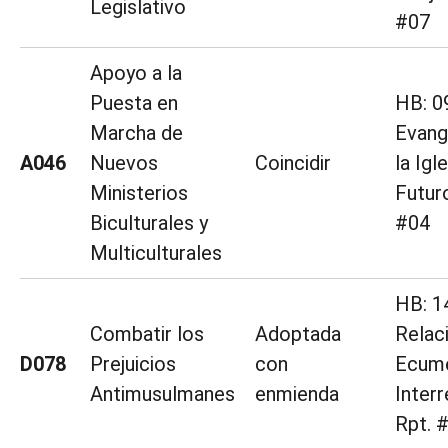
Legislativo
#07
Apoyo a la
Puesta en
HB: 0
Marcha de
Evang
A046
Nuevos
Coincidir
la Igl
Ministerios
Futur
Biculturales y
#04
Multiculturales
HB: 1
Combatir los
Adoptada
Relac
D078
Prejuicios
con
Ecumé
Antimusulmanes
enmienda
Interr
Rpt. 