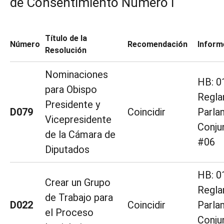
de Consentimiento Numero I
Título de la
Número
Recomendación
Inform
Resolución
Nominaciones
HB: 0
para Obispo
Regl
Presidente y
D079
Coincidir
Parla
Vicepresidente
Conju
de la Cámara de
#06
Diputados
HB: 0
Crear un Grupo
Regl
de Trabajo para
D022
Coincidir
Parla
el Proceso
Conju