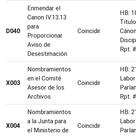
Enmendar el
HB: 1
Canon IV.13.13
Título
para
D040
Coincidir
Cáno
Proporcionar
Discip
Aviso de
Rpt. 
Desestimación
Nombramientos
HB: 2
en el Comité
Labor
X003
Coincidir
Asesor de los
Parla
Archivos
Rpt. 
Nombramientos
HB: 2
a la Junta para
Labor
X004
Coincidir
el Ministerio de
Parla