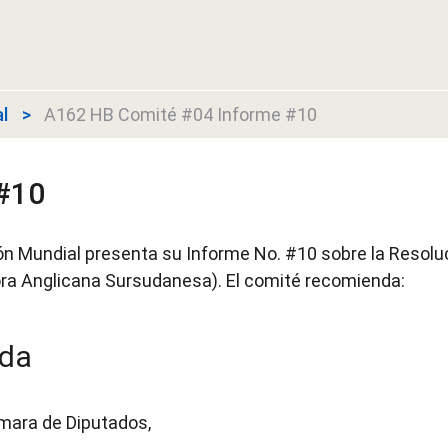
l
A162 HB Comité #04 Informe #10
#10
ón Mundial presenta su Informe No. #10 sobre la Resol
ora Anglicana Sursudanesa). El comité recomienda:
ida
ámara de Diputados,