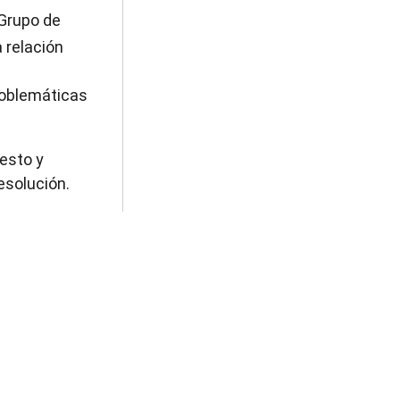
 Grupo de
 relación
roblemáticas
esto y
esolución.