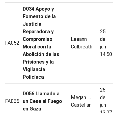
D034 Apoyo y
Fomento de la
Justicia
Reparadora y
25
Compromiso
Leeann
de
FA052
Moral con la
Culbreath
jun
Abolición de las
14:50
Prisiones y la
Vigilancia
Policíaca
26
D056 Llamado a
Megan L.
de
FA065
un Cese al Fuego
Castellan
jun
en Gaza
13:27