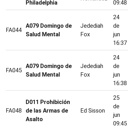
Philadelphia
09:48
24
A079 Domingo de
Jedediah
de
FA044
Salud Mental
Fox
jun
16:37
24
A079 Domingo de
Jedediah
de
FA045
Salud Mental
Fox
jun
16:38
25
D011 Prohibición
de
FA048
de las Armas de
Ed Sisson
jun
Asalto
09:45