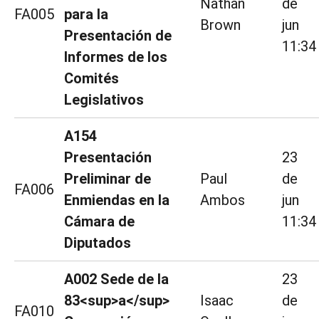
Nathan
de
FA005
para la
Brown
jun
Presentación de
11:34
Informes de los
Comités
Legislativos
A154
Presentación
23
Preliminar de
Paul
de
FA006
Enmiendas en la
Ambos
jun
Cámara de
11:34
Diputados
A002 Sede de la
23
83<sup>a</sup>
Isaac
de
FA010