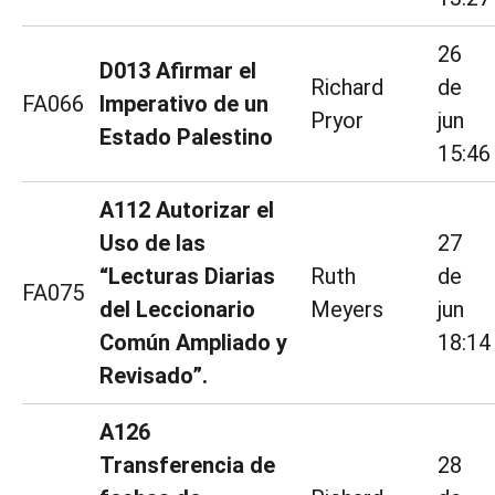
26
D013 Afirmar el
Richard
de
FA066
Imperativo de un
Pryor
jun
Estado Palestino
15:46
A112 Autorizar el
Uso de las
27
“Lecturas Diarias
Ruth
de
FA075
del Leccionario
Meyers
jun
Común Ampliado y
18:14
Revisado”.
A126
Transferencia de
28