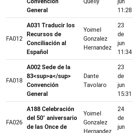
Convención
Quelly
jun
General
11:28
A031 Traducir los
23
Yoimel
Recursos de
de
FA012
Gonzalez
Conciliación al
jun
Hernandez
Español
11:34
A002 Sede de la
23
83<sup>a</sup>
Dante
de
FA018
Convención
Tavolaro
jun
General
15:31
A188 Celebración
24
Yoimel
del 50° aniversario
de
FA026
Gonzalez
de las Once de
jun
Hernandez