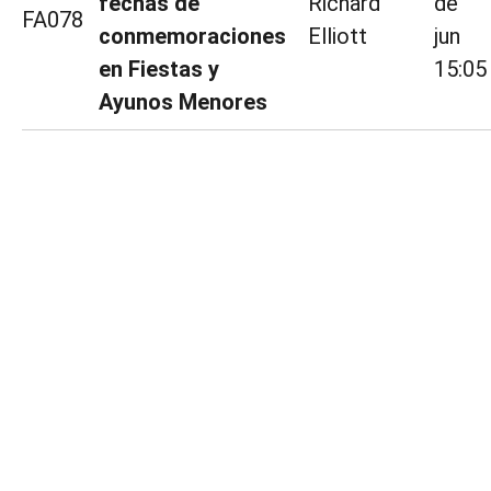
fechas de
Richard
de
FA078
conmemoraciones
Elliott
jun
en Fiestas y
15:05
Ayunos Menores