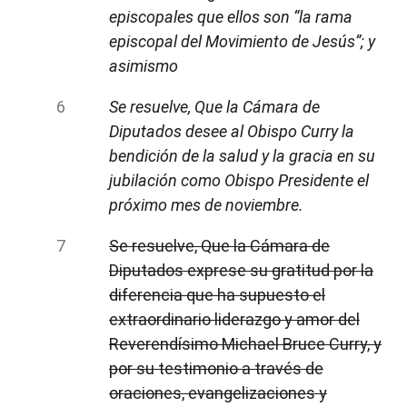
episcopales que ellos son “la rama
episcopal del Movimiento de Jesús”; y
asimismo
Se resuelve, Que la Cámara de
Diputados desee al Obispo Curry la
bendición de la salud y la gracia en su
jubilación como Obispo Presidente el
próximo mes de noviembre.
Se resuelve, Que la Cámara de
Diputados exprese su gratitud por la
diferencia que ha supuesto el
extraordinario liderazgo y amor del
Reverendísimo Michael Bruce Curry, y
por su testimonio a través de
oraciones, evangelizaciones y