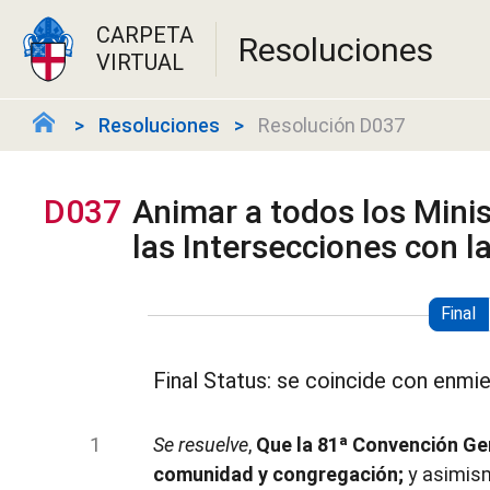
CARPETA
Resoluciones
VIRTUAL
Resoluciones
Resolución D037
D037
Animar a todos los Minist
las Intersecciones con l
Final
Final Status: se coincide con enmi
Se resuelve
,
Que la 81ª Convención Ge
comunidad y congregación;
y asimis