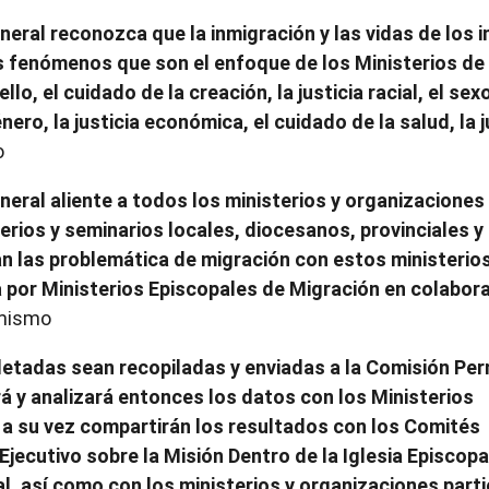
eral reconozca que la inmigración y las vidas de los 
 fenómenos que son el enfoque de los Ministerios de l
llo, el cuidado de la creación, la justicia racial, el sexo
nero, la justicia económica, el cuidado de la salud, la j
o
eral aliente a todos los ministerios y organizaciones 
terios y seminarios locales, diocesanos, provinciales y
an las problemática de migración con estos ministerios
 por Ministerios Episcopales de Migración en colabor
mismo
etadas sean recopiladas y enviadas a la Comisión Pe
ará y analizará entonces los datos con los Ministerios
 a su vez compartirán los resultados con los Comités
ecutivo sobre la Misión Dentro de la Iglesia Episcopal
al, así como con los ministerios y organizaciones part