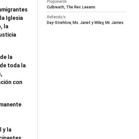
Proponente
Culbreath, The Rev. Leeann
inmigrantes
Refrendo/s
a Iglesia
Day-Strehlow, Ms. Janet y Wiley, Mr. James
, la
usticia
de la
 de toda la
,
ación con
rmanente
 y la
icipantes,