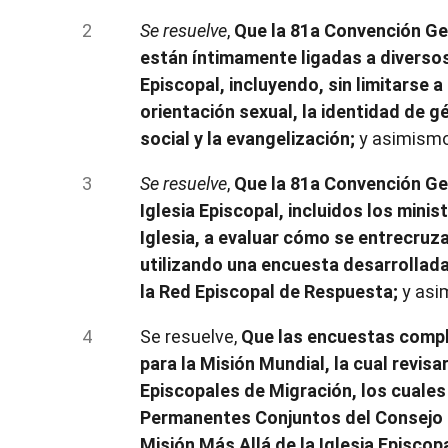
Se resuelve
,
Que la 81a Convención Gen
están íntimamente ligadas a diversos
Episcopal, incluyendo, sin limitarse a e
orientación sexual, la identidad de gé
social y la evangelización;
y asimism
Se resuelve
,
Que la 81a Convención Gen
Iglesia Episcopal, incluidos los minis
Iglesia, a evaluar cómo se entrecruz
utilizando una encuesta desarrollada
la Red Episcopal de Respuesta;
y asi
Se resuelve,
Que las encuestas compl
para la Misión Mundial, la cual revis
Episcopales de Migración, los cuales
Permanentes Conjuntos del Consejo Ej
Misión Más Allá de la Iglesia Episcop