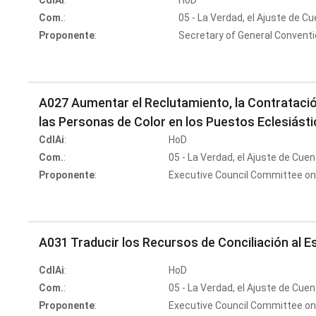
CdlAi
:
HoD
Com.
:
05 - La Verdad, el Ajuste de C
Proponente
:
Secretary of General Convent
A027 Aumentar el Reclutamiento, la Contratació
las Personas de Color en los Puestos Eclesiásti
CdlAi
:
HoD
Com.
:
05 - La Verdad, el Ajuste de Cuen
Proponente
:
Executive Council Committee on
A031 Traducir los Recursos de Conciliación al E
CdlAi
:
HoD
Com.
:
05 - La Verdad, el Ajuste de Cuen
Proponente
:
Executive Council Committee on