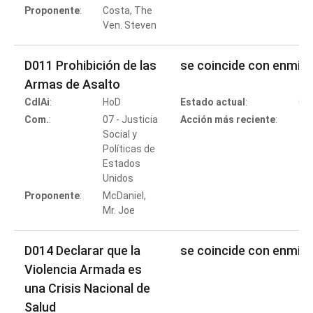
Proponente
:
Costa, The
Ven. Steven
D011 Prohibición de las
se coincide con enmie
Armas de Asalto
CdlAi
:
HoD
Estado actual
:
Co
Com.
:
07 - Justicia
Acción más reciente
:
Social y
Políticas de
Estados
Co
Unidos
Proponente
:
McDaniel,
Mr. Joe
D014 Declarar que la
se coincide con enmie
Violencia Armada es
una Crisis Nacional de
Salud