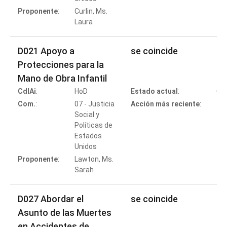
Proponente
:
Curlin, Ms.
Laura
D021 Apoyo a
se coincide
Protecciones para la
Mano de Obra Infantil
CdlAi
:
HoD
Estado actual
:
Co
Com.
:
07 - Justicia
Acción más reciente
:
Social y
Políticas de
Estados
Co
Unidos
Proponente
:
Lawton, Ms.
Sarah
D027 Abordar el
se coincide
Asunto de las Muertes
en Accidentes de