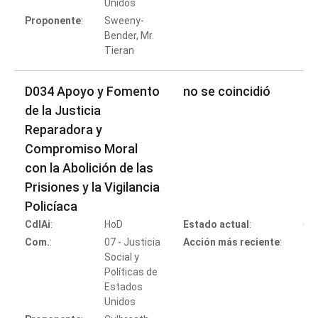
Unidos
Proponente
:
Sweeny-
Bender, Mr.
Tieran
D034 Apoyo y Fomento
no se coincidió
de la Justicia
Reparadora y
Compromiso Moral
con la Abolición de las
Prisiones y la Vigilancia
Policíaca
CdlAi
:
HoD
Estado actual
:
Co
Com.
:
07 - Justicia
Acción más reciente
:
Social y
Políticas de
Estados
Unidos
c