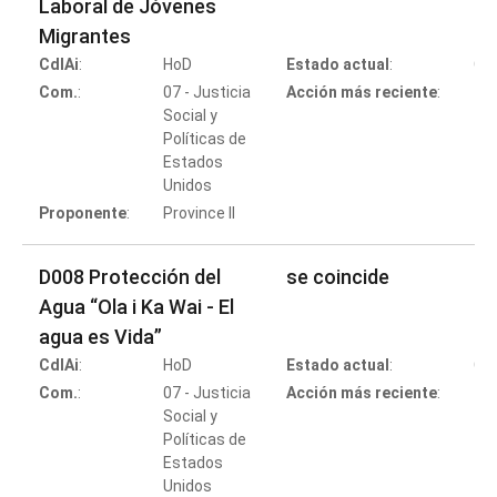
Laboral de Jóvenes
Migrantes
CdlAi
:
HoD
Estado actual
:
Co
Com.
:
07 - Justicia
Acción más reciente
:
Social y
Políticas de
Estados
Co
Unidos
Proponente
:
Province II
D008 Protección del
se coincide
Agua “Ola i Ka Wai - El
agua es Vida”
CdlAi
:
HoD
Estado actual
:
Co
Com.
:
07 - Justicia
Acción más reciente
:
Social y
Políticas de
Estados
Co
Unidos