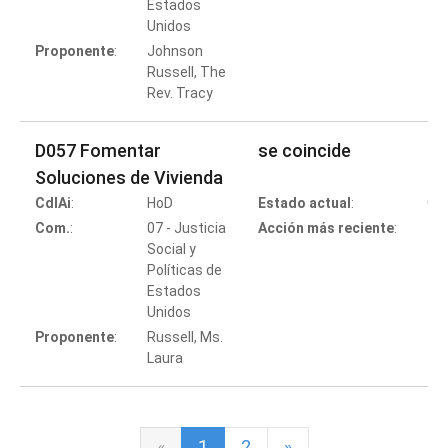
Estados
Co
Unidos
Proponente
:
Johnson
Russell, The
Rev. Tracy
D057 Fomentar
se coincide
Soluciones de Vivienda
CdlAi
:
HoD
Estado actual
:
Co
Com.
:
07 - Justicia
Acción más reciente
:
Social y
Políticas de
Estados
Co
Unidos
Proponente
:
Russell, Ms.
Laura
«
1
2
»