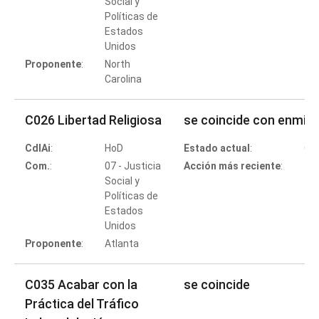
Social y
Políticas de
Estados
Co
Unidos
Proponente
:
North
Carolina
C026 Libertad Religiosa
se coincide con enmie
CdlAi
:
HoD
Estado actual
:
Co
Com.
:
07 - Justicia
Acción más reciente
:
Social y
Políticas de
Estados
Co
Unidos
Proponente
:
Atlanta
C035 Acabar con la
se coincide
Práctica del Tráfico