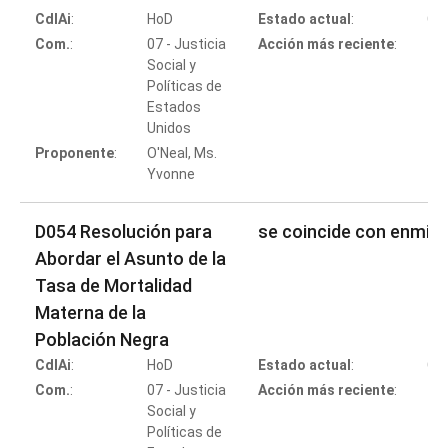
CdlAi
:
HoD
Estado actual
:
Co
Com.
:
07 - Justicia
Acción más reciente
:
Social y
Políticas de
Estados
Co
Unidos
Proponente
:
O'Neal, Ms.
Yvonne
D054 Resolución para
se coincide con enmie
Abordar el Asunto de la
Tasa de Mortalidad
Materna de la
Población Negra
CdlAi
:
HoD
Estado actual
:
Co
Com.
:
07 - Justicia
Acción más reciente
:
Social y
Políticas de