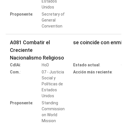
Estados
Co
Unidos
Proponente
:
Secretary of
General
Convention
A081 Combatir el
se coincide con enmie
Creciente
Nacionalismo Religioso
CdlAi
:
HoD
Estado actual
:
Co
Com.
:
07 - Justicia
Acción más reciente
:
Social y
Políticas de
Estados
Co
Unidos
Proponente
:
Standing
Commission
on World
Mission