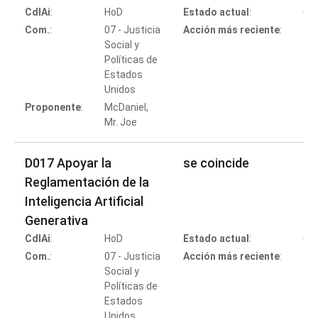
CdlAi
:
HoD
Estado actual
:
Co
Com.
:
07 - Justicia
Acción más reciente
:
Social y
Políticas de
Estados
Co
Unidos
Proponente
:
McDaniel,
Mr. Joe
D017 Apoyar la
se coincide
Reglamentación de la
Inteligencia Artificial
Generativa
CdlAi
:
HoD
Estado actual
:
Co
Com.
:
07 - Justicia
Acción más reciente
:
Social y
Políticas de
Estados
Co
Unidos