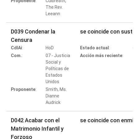
Proponente
:
Culbreath,
The Rev.
Leeann
D039 Condenar la
se coincide con sustit
Censura
CdlAi
:
HoD
Estado actual
:
Co
Com.
:
07 - Justicia
Acción más reciente
:
Social y
Políticas de
Estados
Co
Unidos
Proponente
:
Smith, Ms.
Dianne
Audrick
D042 Acabar con el
se coincide con enmie
Matrimonio Infantil y
Forzoso