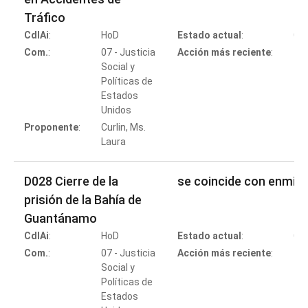
Tráfico
CdlAi
:
HoD
Estado actual
:
Co
Com.
:
07 - Justicia
Acción más reciente
:
Social y
Políticas de
Estados
Co
Unidos
Proponente
:
Curlin, Ms.
Laura
D028 Cierre de la
se coincide con enmie
prisión de la Bahía de
Guantánamo
CdlAi
:
HoD
Estado actual
:
Co
Com.
:
07 - Justicia
Acción más reciente
:
Social y
Políticas de
Estados
Co