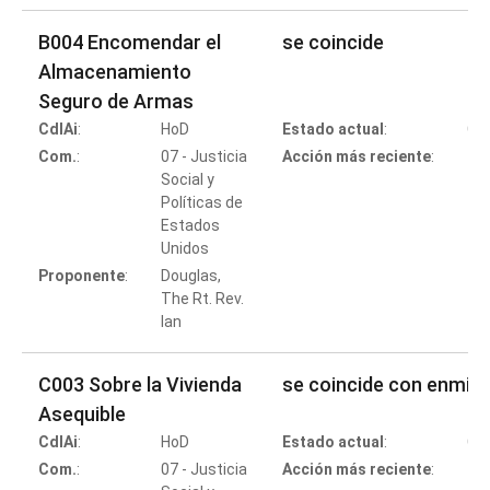
B004 Encomendar el
se coincide
Almacenamiento
Seguro de Armas
CdlAi
:
HoD
Estado actual
:
Co
Com.
:
07 - Justicia
Acción más reciente
:
Social y
Políticas de
Estados
Co
Unidos
Proponente
:
Douglas,
The Rt. Rev.
Ian
C003 Sobre la Vivienda
se coincide con enmie
Asequible
CdlAi
:
HoD
Estado actual
:
Co
Com.
:
07 - Justicia
Acción más reciente
: