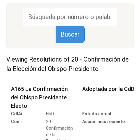
Viewing Resolutions of
20 - Confirmación de
la Elección del Obispo Presidente
A165 La Confirmación
Adoptada por la CdD
del Obispo Presidente
Electo
CdlAi
:
HoD
Estado actual
:
Co
Com.
:
20 -
Acción más reciente
:
Confirmación
de la